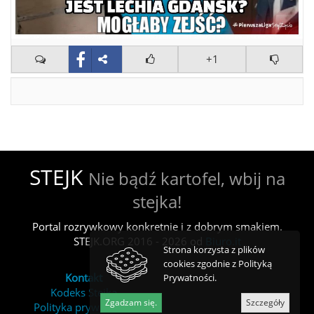
+1
STEJK
Nie bądź kartofel, wbij na
stejka!
Portal rozrywkowy konkretnie i z dobrym smakiem.
STEJK.ORG 2016 - 2026 od
Biuro.it
Strona korzysta z plików
cookies zgodnie z Polityką
Kontakt
Prywatności.
Kodeks Stejka
Zgadzam się.
Szczegóły
Polityka prywatności