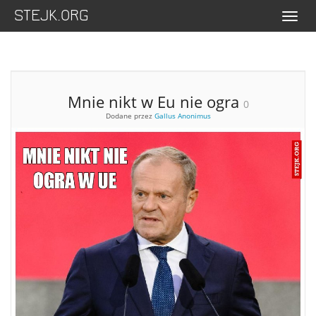
STEJK.ORG
Menu
Mnie nikt w Eu nie ogra
0
Dodane przez
Gallus Anonimus